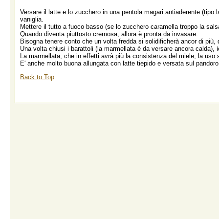
Versare il latte e lo zucchero in una pentola magari antiaderente (tipo la
vaniglia.
Mettere il tutto a fuoco basso (se lo zucchero caramella troppo la sal
Quando diventa piuttosto cremosa, allora è pronta da invasare.
Bisogna tenere conto che un volta fredda si solidificherà ancor di più, q
Una volta chiusi i barattoli (la marmellata è da versare ancora calda), io
La marmellata, che in effetti avrà più la consistenza del miele, la uso 
E' anche molto buona allungata con latte tiepido e versata sul pandoro..
Back to Top