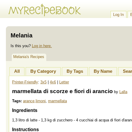
Log In
Melania
Is this you?
Log in here.
Melania's Recipes
All
By Category
By Tags
By Name
Sea
Printer-Friendly
:
3x5
|
4x6
|
Letter
marmellata di scorze e fiori di arancio
by
Lalla
Tags:
arance,limoni
,
marmellata
Ingredients
1,3 litro di latte - 1,3 kg di zucchero - 4 cucchiai di acqua di fiori d'ar
Instructions