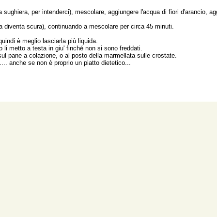
 sughiera, per intenderci), mescolare, aggiungere l'acqua di fiori d'arancio, aggi
sa diventa scura), continuando a mescolare per circa 45 minuti.
uindi è meglio lasciarla più liquida.
 li metto a testa in giu' finché non si sono freddati.
sul pane a colazione, o al posto della marmellata sulle crostate.
.. anche se non è proprio un piatto dietetico...